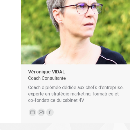
Véronique VIDAL
Coach Consultante
Coach diplômée dédiée aux chefs d’entreprise,
experte en stratégie marketing, formatrice et
co-fondatrice du cabinet 4V
Blog
E-
Facebook
perso
mail