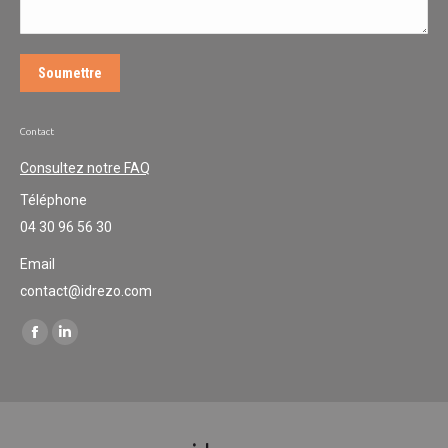
Soumettre
Contact
Consultez notre FAQ
Téléphone
04 30 96 56 30
Email
contact@idrezo.com
Trouvez nous sur :
Facebook
LinkedIn
page
page
opens
opens
in
in