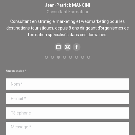
Jean-Patrick MANCINI
Consultant Formateur
 de
Consultant en stratégie marketing et webmarketing pour les
destinations touristiques, depuis 8 ans dirigeant d’organismes de
formation spécialisés dans ces domaines.
Blog
E-
Facebook
perso
mail
/
Une question ?
Site
Nom *
web
E-mail *
Téléphone
Message *