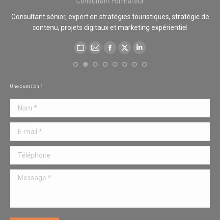
Consultant Formateur
cié
Consultant sénior, expert en stratégies touristiques, stratégie de
contenu, projets digitaux et marketing expérientiel
des
Blog
E-
Facebook
X
LinkedIn
perso
mail
/
Une question ?
Site
Nom *
web
E-mail *
Téléphone
Message *