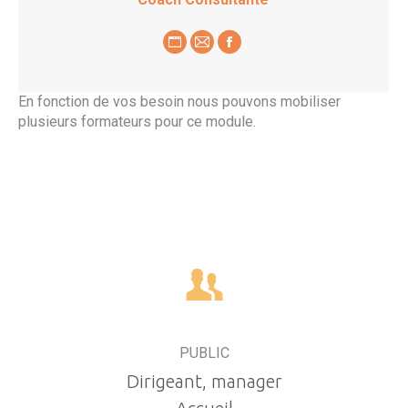
Blog
E-
Facebook
perso
mail
/
En fonction de vos besoin nous pouvons mobiliser
plusieurs formateurs pour ce module.
Site
web
PUBLIC
Dirigeant, manager