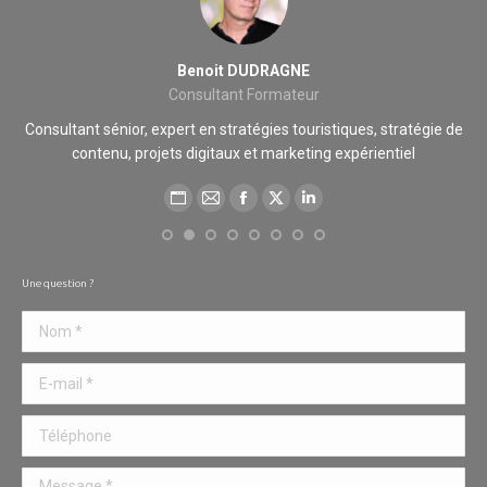
Benoit DUDRAGNE
Consultant Formateur
cié
Consultant sénior, expert en stratégies touristiques, stratégie de
contenu, projets digitaux et marketing expérientiel
des
Blog
E-
Facebook
X
LinkedIn
perso
mail
/
Une question ?
Site
Nom *
web
E-mail *
Téléphone
Message *