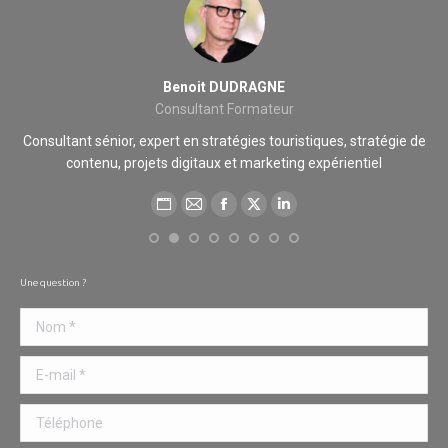
Benoit DUDRAGNE
Consultant Formateur
cié
Consultant sénior, expert en stratégies touristiques, stratégie de
contenu, projets digitaux et marketing expérientiel
des
Blog
E-
Facebook
X
LinkedIn
perso
mail
/
Une question ?
Site
Nom *
web
E-mail *
Téléphone