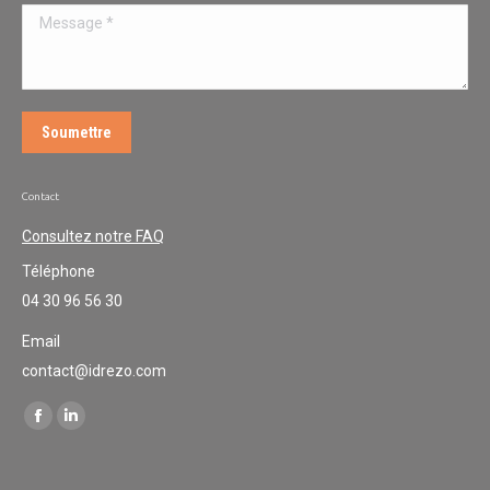
Message *
Soumettre
Contact
Consultez notre FAQ
Téléphone
04 30 96 56 30
Email
contact@idrezo.com
Trouvez nous sur :
Facebook
LinkedIn
page
page
opens
opens