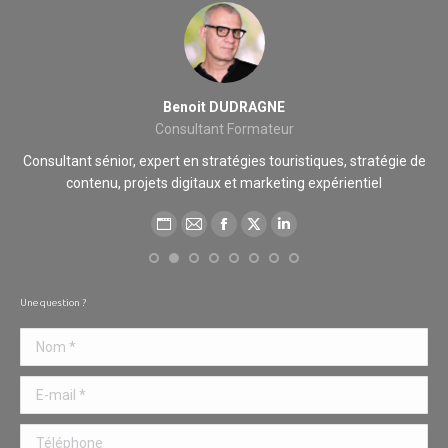
Benoit DUDRAGNE
Consultant Formateur
cié
Consultant sénior, expert en stratégies touristiques, stratégie de
contenu, projets digitaux et marketing expérientiel
des
Blog
E-
Facebook
X
LinkedIn
perso
mail
/
Une question ?
Site
Nom *
web
E-mail *
Téléphone