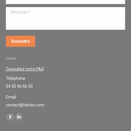
Message *
Soumettre
Contact
Consultez notre FAQ
Téléphone
04 30 96 56 30
Email
contact@idrezo.com
Trouvez nous sur :
Facebook
LinkedIn
page
page