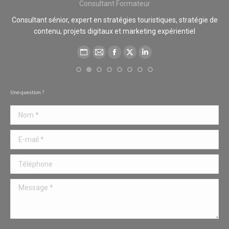
Consultant Formateur
cié
Consultant sénior, expert en stratégies touristiques, stratégie de
contenu, projets digitaux et marketing expérientiel
des
Blog
E-
Facebook
X
LinkedIn
perso
mail
/
Une question ?
Site
Nom *
web
E-mail *
Téléphone
Message *