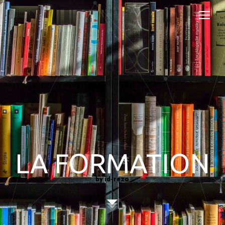
LA FORMATION
by id-rezo