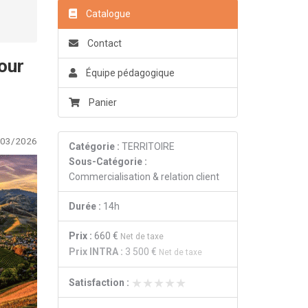
Catalogue
Contact
pour
Équipe pédagogique
Panier
/03/2026
Catégorie :
TERRITOIRE
Sous-Catégorie :
Commercialisation & relation client
Durée :
14h
Prix :
660 €
Net de taxe
Prix INTRA :
3 500 €
Net de taxe
★★★★★
★★★★★
Satisfaction :