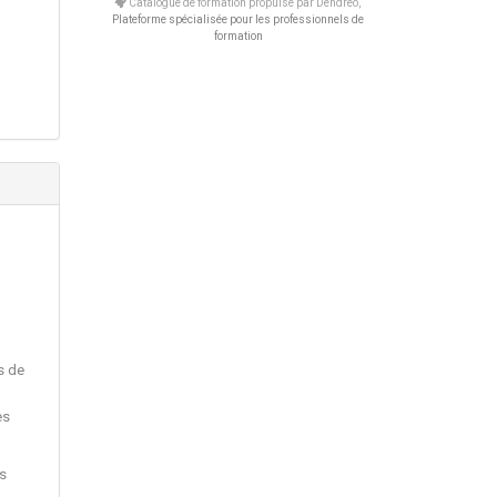
Catalogue de formation propulsé par Dendreo,
Plateforme spécialisée pour les professionnels de
formation
s de
es
es