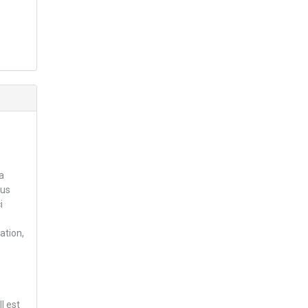
a
ous
i
ation,
l est