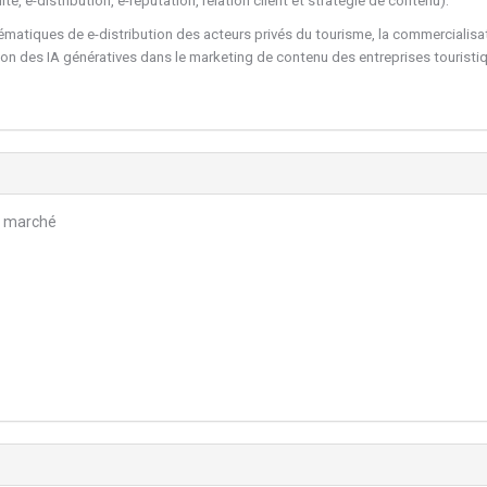
ité, e-distribution, e-réputation, relation client et stratégie de contenu).
lématiques de e-distribution des acteurs privés du tourisme, la commercialisa
tion des IA génératives dans le marketing de contenu des entreprises touristi
e marché