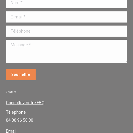
Nom *
web
E-mail *
Téléphone
Message *
Soumettre
Contact
Consultez notre FAQ
Téléphone
04 30 96 56 30