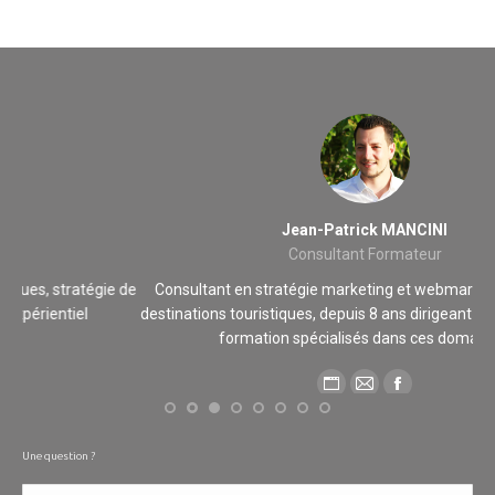
Jean-Patrick MANCINI
Consultant Formateur
 de
Consultant en stratégie marketing et webmarketing pour les
destinations touristiques, depuis 8 ans dirigeant d’organismes de
formation spécialisés dans ces domaines.
Blog
E-
Facebook
perso
mail
/
Une question ?
Site