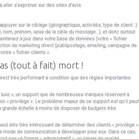
à aller s’exprimer sur des sites d’avis
’appuyer sur le ciblage (géographique, activités, type de client…)
té, nom, prénom, sexe de la cible du message…), et donc surtout
aintenez à jour dans votre base de données (votre « fichier
 action de marketing direct (publipostage, emailing, campagne de
tre « fichier clients ».
s (tout à fait) mort !
direct très performant à condition que des règles
importantes
 « luxe », un support que de nombreuses marques réservent à
ion « privilège ». Le problème majeur de ce support est qu’il peut
sé à grande échelle à moins de disposer de budgets très
l peut être très intéressant de déterminer des clients « privilège »
» le mode de communication à développer pour eux. Dans ce cas,
tout pas un format « administratif »,
un papier de qualité,