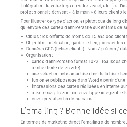
l’
intégra
tion de
votre logo ou votre visuel, etc…) et l
professionnels écrivent « à la main » à leurs clients l
Pour illustrer ce type d’action, et p
lutôt que de long d
qui envoie des cartes d’anniversaire aux enfants de se
Cible
s
: les enfants
de moins de 15 ans
des
client
Objectif
s
: fidélisation, garder le lien, pousser les 
Données
GRC
(fichier clients)
: Nom / prénom /
d
at
Organisation
:
cartes d’anniversaire
format 10×21 réalisées ch
moitié droite de la carte)
une sélection hebdomadaire dans le fichier clie
fusion et publipostage dans
W
ord à partir d’une
impressions des cartes réalisées en interne su
mise sous pli dans une enveloppe intégrant le 
envoi postal en fin de semaine
L’emailing ? Bonne idée si c
En termes de marketing direct l’emailing a de nombr