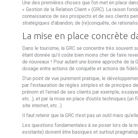
Une des premières choses que l’on met en place dans
« Gestion de la Relation Client » (GRC). La raison fon
connaissance de ses prospects et de ses clients perm
stratégiques d’abandon, de (
re
)conquête, de rationalis
La mise en place
concrète
d
Dans le tourisme
,
la GRC se concentre très souvent sur
étant donnée qu’
i
l coûte bien moins cher de faire reven
de nouveaux
!
Pour autant une bonne approche de la G
dosage entre actions de conquête et actions de fidélis
D’un point de vue purement pratique, le développemen
par l’instauration de règles simples et de principes de
prénom et l’email de ses clients par exemple, essayer
etc…), et par la mise en place d’outils techniques (un f
site internet, etc…).
Il faut retenir que l
a GRC n’est pas un outi
l
mais
qu’
ell
Les questions fondamentales à se poser lors de la mis
existante) doivent être basiques et
surtout
pragmatiqu