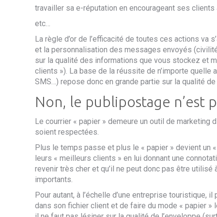
travailler sa e-réputation en encourageant ses clients 
etc…
La règle d’or de l’efficacité de toutes ces actions va s
et la personnalisation des messages envoyés
(civili
sur la qualité des informations que vous stockez et m
clients »). La base de la réussite de n’importe quelle
SMS…) repose donc en grande partie sur la qualité de vo
Non, le publipostage n’est pa
Le courrier « papier » demeure un outil de marketing 
soient respectées.
Plus le temps passe et plus le « papier » devient un
leurs « meilleurs clients » en lui donnant une connotat
revenir très cher et qu’il ne peut donc pas être utili
importants.
Pour autant, à l’échelle d’une entreprise touristique, i
dans son fichier client et de faire du mode « papier 
il ne faut pas lésiner sur la qualité de l’enveloppe (sur