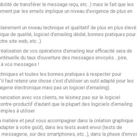
bilit
é de transférer le message reçu
, etc…) mais le fait que les
nement par les emails implique un niveau d’exigence de plus en
clairement un niveau
technique et qualitatif de plus en plus élevé
hique
de qualité
, logiciel d’emailing dédié, bonnes pratiques pour
otre site web, etc…).
alisation de vos opérations d’emailing leur efficacité sera de
continuelle du taux d’ouverture des messages envoyés
… pire,
à vos messages
!
 techniques et toutes les bonnes pratiques à respecter pour
il faut retenir une chose
c’est d’utiliser un outil adapté
pour les
gerie électronique mais pas un logiciel d’emailing)
.
munication avec vos clients, ne lésinez pas sur le logiciel
contre-productif d’autant que la plupart des logiciels d’emailing
imples à utiliser.
a matière et peut vous accompagner dans la création graphique
apter à votre goût), dans les tests avant envoi (tests de
de messagerie, sur des smartphones
, etc…
), dans la phase d’envoi