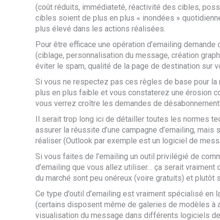
(coût réduits, immédiateté, réactivité des cibles, possi
cibles soient de plus en plus « inondées » quotidien
plus élevé dans les actions réalisées.
Pour être efficace une opération d’emailing demande 
(ciblage, personnalisation du message, création grap
éviter le spam, qualité de la page de destination sur v
S
i
vous ne respectez pas ces règles de base pour la ré
plus en plus faible et vous constaterez une érosion 
vous verrez croître les demandes de désabonnement
Il serait trop long ici de détailler toutes les normes
assurer la réussite d’une campagne d’emailing, mais s’
réaliser
(Outlook par exemple est un logiciel de messa
Si vous faites de l’emailing un outil privilégié de com
d’emailing que vous allez utiliser… ça serait vraiment 
du marché sont peu onéreux (voire gratuits) et plutôt s
Ce type d’outil
d’emailing
est
vraiment
spécialis
é en l
(certains disposent même de galeries de modèles à ad
visualisation du message dans différents logiciels 